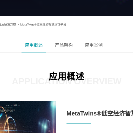
平台及解决方案
>
MetaTwins®低空经济智慧运管平台
应用概述
产品架构
应用案例
应用概述
APPLICATION OVERVIEW
MetaTwins®低空经济