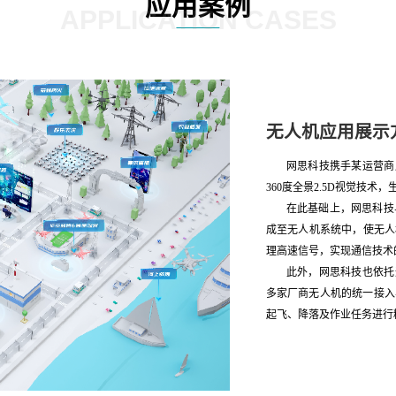
应用案例
APPLICATION CASES
无人机应用展示
网思科技携手某运营商
360度全景2.5D视觉技
在此基础上，网思科技
成至无人机系统中，使无人
理高速信号，实现通信技术
此外，网思科技也依托
多家厂商无人机的统一接入
起飞、降落及作业任务进行