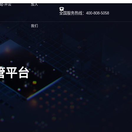
站-开云
加入
全国服务热线：400-808-5058
我们
运管平台