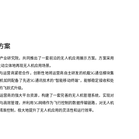
方案
产业研究院，共同推出了一套前沿的无人机应用展示方案。方案采用
术，生动立体地再现无人机应用场景。
与运营商紧密合作，创新性地将运营商自主研发的机载5G通信模块集
机如同配备了先进5G通讯技术的“智能移动终端”，能够稳定接收和处
的飞跃式升级。
运营商的强大平台资源，构建了一套完善的无人机管理系统，实现对
与高效管理，并利用5G网络作为飞行控制的数据传输链路，对无人机
精准控制，极大地提升了无人机应用的灵活性和运行效率。