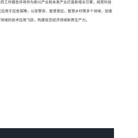
写入政府工作报告并将作为新兴产业和未来产业打造新增长引擎，网思科技
泛应用于应急保障、公安警务、智慧景区、智慧乡村等多个领域，加速
空领域的技术应用飞跃，构建低空经济领域新质生产力。