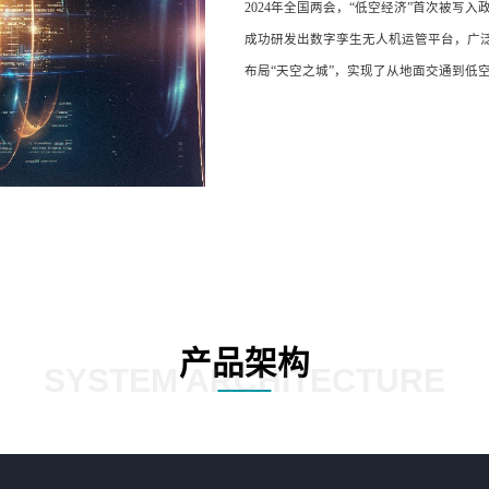
2024年全国两会，“低空经济”首次被
成功研发出数字孪生无人机运管平台，广
布局“天空之城”，实现了从地面交通到低
产品架构
SYSTEM ARCHITECTURE