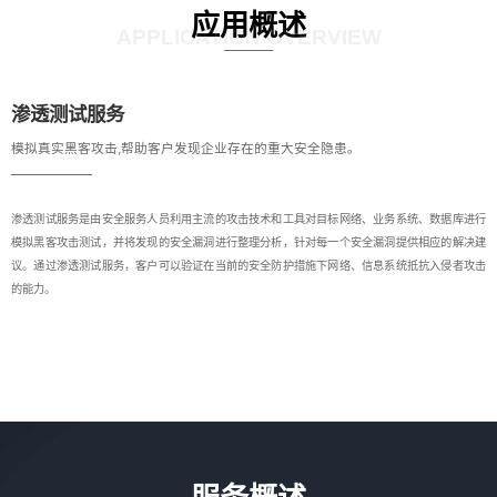
应用概述
APPLICATION OVERVIEW
渗透测试服务
模拟真实黑客攻击,帮助客户发现企业存在的重大安全隐患。
渗透测试服务是由安全服务人员利用主流的攻击技术和工具对目标网络、业务系统、数据库进行
模拟黑客攻击测试，并将发现的安全漏洞进行整理分析，针对每一个安全漏洞提供相应的解决建
议。通过渗透测试服务，客户可以验证在当前的安全防护措施下网络、信息系统抵抗入侵者攻击
的能力。