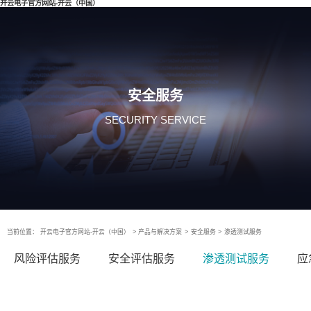
开云电子官方网站-开云（中国）
安全服务
SECURITY SERVICE
当前位置：
开云电子官方网站-开云（中国）
>
产品与解决方案
>
安全服务
>
渗透测试服务
风险评估服务
安全评估服务
渗透测试服务
应