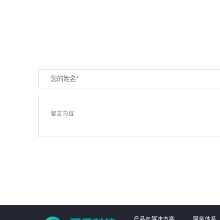
产品与解决方案
服务体系