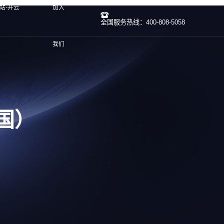
站-开云
加入
全国服务热线：400-808-5058
我们
国）