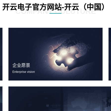
开云电子官方网站-开云（中国）
COMPANY CULUTURE
企业愿景
Enterprise vision