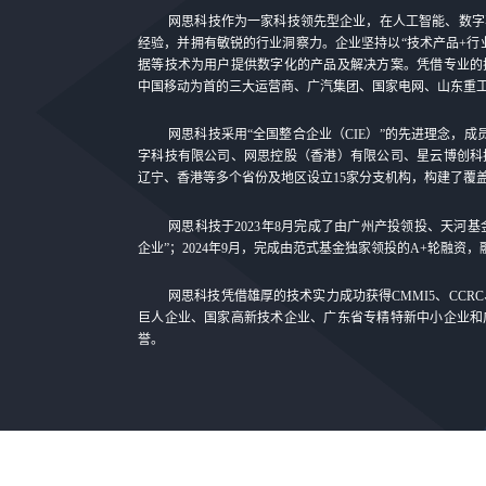
网思科技作为一家科技领先型企业，在人工智能、数字
经验，并拥有敏锐的行业洞察力。企业坚持以“技术产品+行
据等技术为用户提供数字化的产品及解决方案。凭借专业的
中国移动为首的三大运营商、广汽集团、国家电网、山东重
网思科技采用“全国整合企业（CIE）”的先进理念，成
字科技有限公司、网思控股（香港）有限公司、星云博创科
辽宁、香港等多个省份及地区设立15家分支机构，构建了覆
网思科技于2023年8月完成了由广州产投领投、天河
企业”；2024年9月，完成由范式基金独家领投的A+轮融资
网思科技凭借雄厚的技术实力成功获得CMMI5、CCR
巨人企业、国家高新技术企业、广东省专精特新中小企业和
誉。