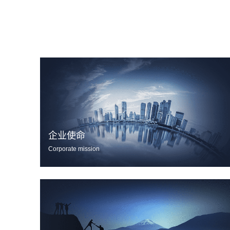
企业使命
Corporate mission