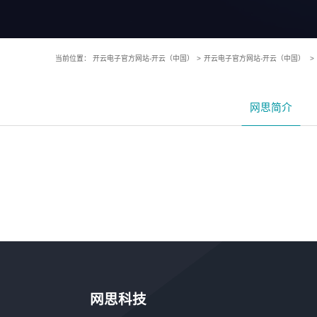
当前位置：
开云电子官方网站-开云（中国）
>
开云电子官方网站-开云（中国）
>
网思简介
网思科技