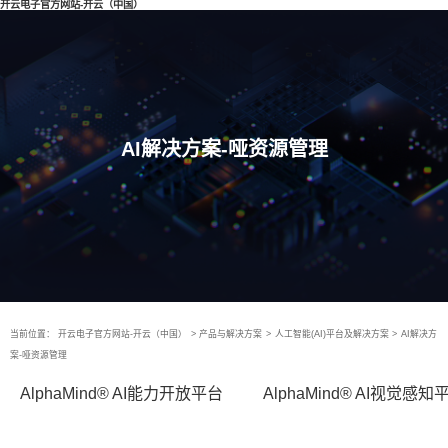
开云电子官方网站-开云（中国）
AI解决方案-哑资源管理
当前位置：
开云电子官方网站-开云（中国）
>
产品与解决方案
>
人工智能(AI)平台及解决方案
>
AI解决方
案-哑资源管理
AlphaMind® AI能力开放平台
AlphaMind® AI视觉感知