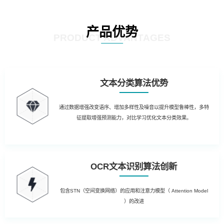
产品优势
PRODUCT ADVANTAGES
文本分类算法优势
通过数据增强改变语序、增加多样性及噪音以提升模型鲁棒性，多特
征提取增强预测能力，对比学习优化文本分类效果。
OCR文本识别算法创新
包含STN（空间变换网络）的应用和注意力模型（ Attention Model
）的改进