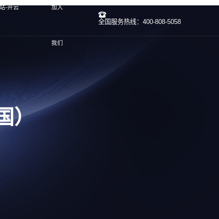
站-开云
加入
全国服务热线：400-808-5058
我们
国）