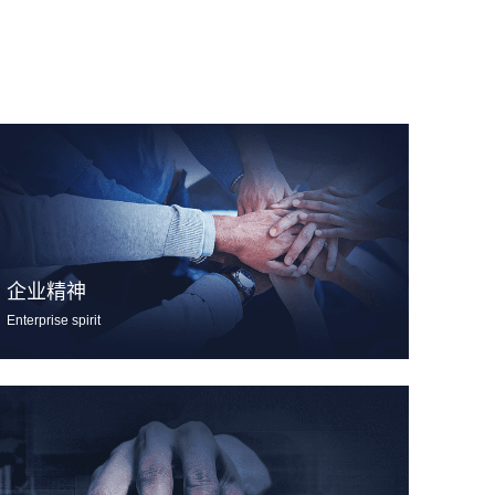
企业精神
Enterprise spirit