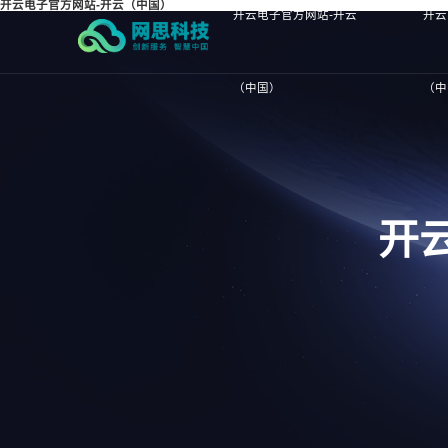
开云电子官方网站-开云（中国）
开云电子官方网站-开云
开云
（中国）
（中
开