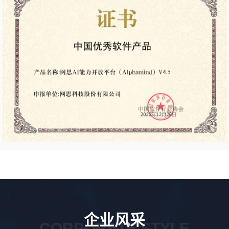
企业风采
CORPORATE STYLE