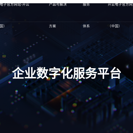
电子官方网站-开云
产品与解决
服务
开云电子官方网
国）
方案
体系
（中国）
企业数字化服务平台