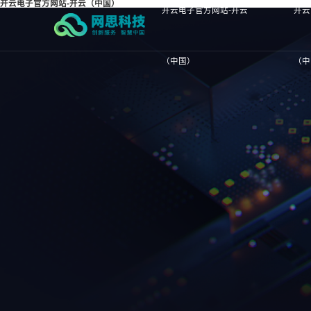
开云电子官方网站-开云（中国）
开云电子官方网站-开云
开云
（中国）
（中