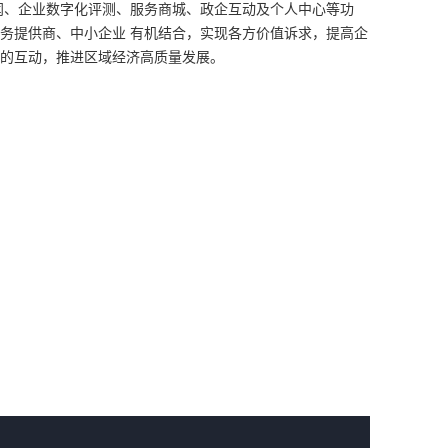
闻、企业数字化评测、服务商城、政企互动及个人中心等功
务提供商、中小企业 有机结合，实现各方价值诉求，提高企
的互动，推进区域经济高质量发展。