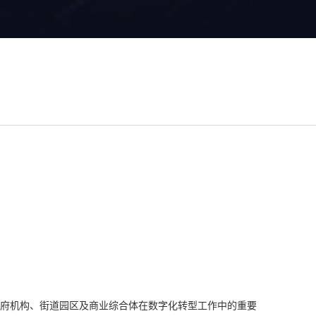
府机构、街道园区及商业综合体在数字化转型工作中的重要