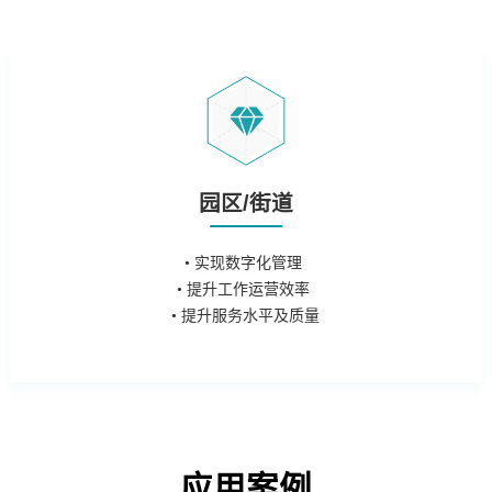
园区/街道
• 实现数字化管理
• 提升工作运营效率
• 提升服务水平及质量
应用案例