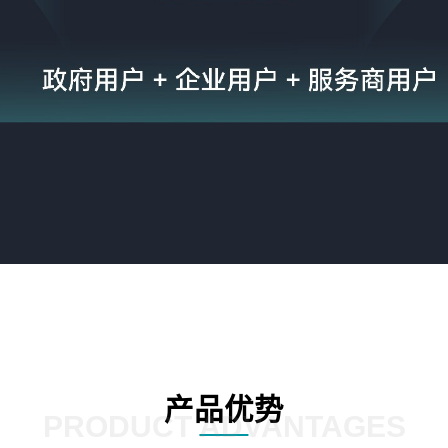
产品优势
PRODUCT ADVANTAGES