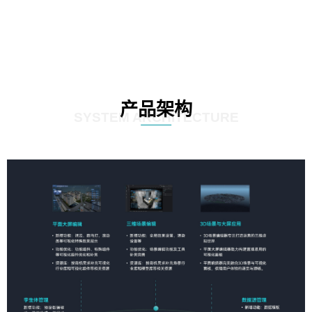
产品架构
SYSTEM ARCHITECTURE