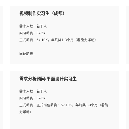
视频制作实习生（成都）
需求人数：若干人
实习薪资：3k-5k
正式薪资：5k-10K，年终奖1-3个月（看能力浮动）
岗位职责：
1、各类企业宣传片视频的剪辑和片头片尾包装；
2、广告片的后期剪辑与整体特效合成；
3、特效及动画制作并了解后期合成软件。
需求分析顾问/平面设计实习生
岗位要求：
需求人数：若干人
1、热爱影视，责任心强，有强烈的兴趣和后期制作的主观
实习薪资：3k-5k
能动性；
正式薪资：正式岗位薪资：5k-10K，年终奖1-3个月（看能
2、熟练使用After Effect、Photo Shop、熟练掌握视频剪辑
力浮动）
和特效包装软件；
3、能对影片后期进行整体调色控制，具备一定审美感；
岗位职责：