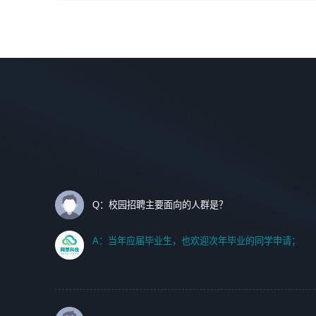
间设计，人机界面设计，标志及吉祥物设计，效果图后期处
调优、故障诊断等工作；
理等。
2. 在此基础上，并能为客户提供客户化技术支持方案，提升
软件使用效率与价值。
岗位要求：
1、艺术设计类相关专业；
任职要求:
2、热爱展览展示设计工作，熟悉行业动向，设计专业知识
1. 计算机专业相关背景；
和产品专业知识；
2. 自我学习和动手能力强，对操作系统、数据库有一定基础
3、具有良好的人际沟通、准确判断客户需求并执行的能
和兴趣；
力、较强的团队合作能力和服务意识。
3.沟通能力强、有基础客户服务意识。
Q：校园招聘主要面向的人群是？
A：当年应届毕业生，也欢迎次年毕业的同学申请；