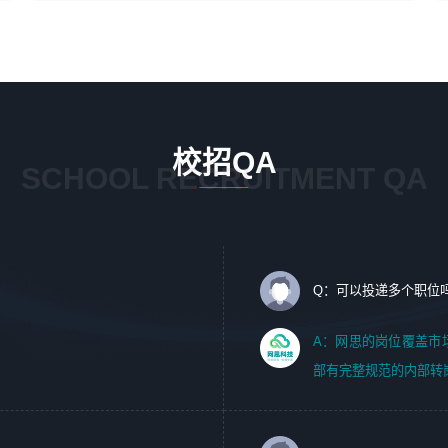
4、在剪辑上会思考，有一定编导思维；
1、 沟通客户需求，分析其实施的可行性，辅助项目经理完
5、踏实， 勤奋，愿意在工作中不断学习，提高自我；
成展示策划、设计；
6、能与同事友好相处。
2、 把握设计时间节点，控制设计进度，完成展示设计任
务；
3、配合平面设计师完成项目最终的整体汇报方案；参与项
目例会，项目完工总结报告，设计项目文件管理和资料库维
校招QA
护；
SCHOOL RECRUITMENT QA
4、 创新设计表现形式，优化流程、提高设计工作效率；
5、 设计内容包括但不限于：展厅/博物馆/展馆的规划与空
间设计，人机界面设计，标志及吉祥物设计，效果图后期处
理等。
Q：可以投递多个职位
岗位要求：
1、艺术设计类相关专业；（其中需求分析顾问不限专业）
A：网思的岗位覆盖市
2、热爱展览展示设计工作，熟悉行业动向，设计专业知识
部有完整规范的内部转
和产品专业知识；
3、具有良好的人际沟通、准确判断客户需求并执行的能
力、较强的团队合作能力和服务意识。