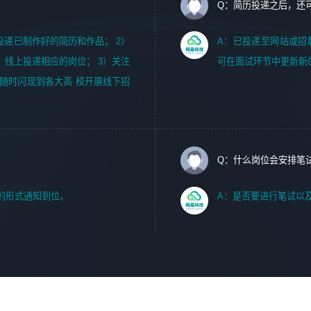
Q：简历投递之后，还
m，投递已制作好的简历和作品； 2）
A：已投递至网站或招
，线上投递相应的岗位； 3）关注
可在面试环节中更新新
随时闪现到各大高 校开展线下招
Q：什么岗位会安排笔
的形式通知到位。
A：是否要进行笔试以