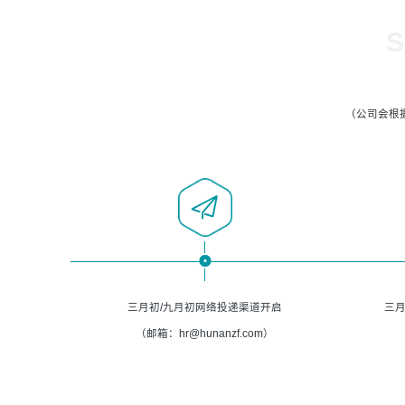
S
（公司会根
三月初/九月初网络投递渠道开启
三月
（邮箱：hr@hunanzf.com）