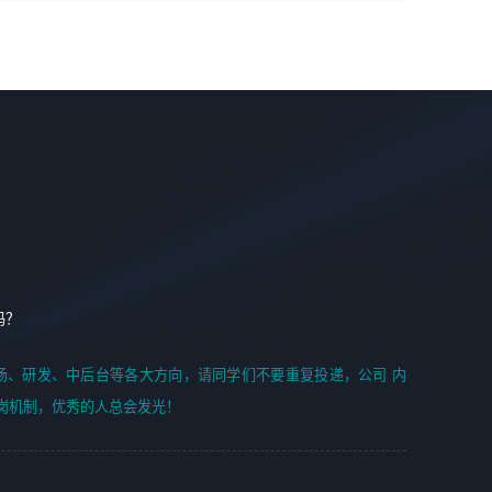
学能力;
案编写、项目申报方案编写；
6. 了解前端设计及后端开发, 可快速和同事对接工作;
2、人才队伍建设：完善SPL人才沉淀，积聚力量，为公司
7. 了解或熟悉 WebGL 及相关框架优先。
各省项目打单提供全面支撑。
任职要求：
1. 熟悉 Javascript, CSS, HTML, Vue, Git;
2. 熟悉 前端常用框架, 能独立完成设计给予的 UI 效果;
3. 有良好的代码习惯, 低级错误出现频率低;
4. 具备优秀的沟通和协调能力，能承受比较大的工作压力;
5. 自我驱动力强, 能自主学习新知识新技术, 并具有较强的自
学能力;
6. 了解前端设计及后端开发, 可快速和同事对接工作;
吗？
7. 了解或熟悉 WebGL 及相关框架优先。
（岗位人员专职于行业应用解决方案、项目申报方案、投标
场、研发、中后台等各大方向，请同学们不要重复投递，公司 内
方案的策划编写）
岗机制，优秀的人总会发光！