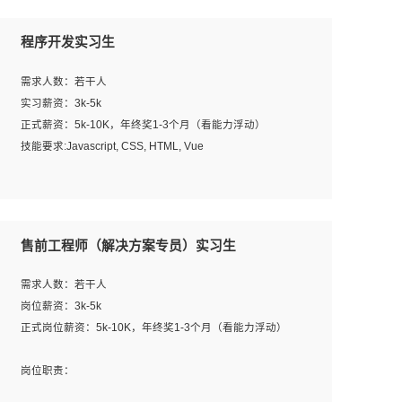
程序开发实习生
需求人数：若干人
实习薪资：3k-5k
正式薪资：5k-10K，年终奖1-3个月（看能力浮动）
技能要求:Javascript, CSS, HTML, Vue
工作职责：
1. 负责公司的前端项目的开发;
2. 负责公司已有项目的维护及迭代;
售前工程师（解决方案专员）实习生
工作要求:
需求人数：若干人
1. 熟悉 Javascript, CSS, HTML, Vue, Git;
岗位薪资：3k-5k
2. 熟悉前端常用框架, 能独立完成设计给予的 UI 效果;
正式岗位薪资：5k-10K，年终奖1-3个月（看能力浮动）
3. 有良好的代码习惯, 低级错误出现频率低;
4. 具备优秀的沟通和协调能力，能承受比较大的工作压力;
岗位职责：
5. 自我驱动力强, 能自主学习新知识新技术, 并具有较强的自
1、完成主要工作：项目解决方案策划与编写，项目投标方