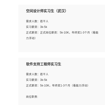
空间设计师实习生（武汉）
需求人数：若干人
实习薪资：3k-5k
正式薪资：正式岗位薪资：5k-10K，年终奖1-3个月（看能
力浮动）
岗位职责：
1、 沟通客户需求，分析其实施的可行性，辅助项目经理完
成展示策划、设计；
软件支持工程师实习生
2、 把握设计时间节点，控制设计进度，完成展示设计任
务；
需求人数：若干人
3、配合平面设计师完成项目最终的整体汇报方案；参与项
实习薪资：3k-5k
目例会，项目完工总结报告，设计项目文件管理和资料库维
正式薪资：5k-10K，年终奖1-3个月（看能力浮动）
护；
4、 创新设计表现形式，优化流程、提高设计工作效率；
岗位职责:
5、 设计内容包括但不限于：展厅/博物馆/展馆的规划与空
1. 为企业客户提供软件技术服务。包括安装、升级、配置、