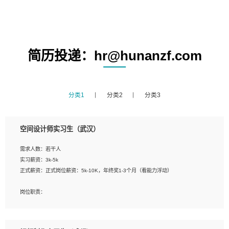
简历投递：hr@hunanzf.com
分类1
分类2
分类3
空间设计师实习生（武汉）
需求人数：若干人
实习薪资：3k-5k
正式薪资：正式岗位薪资：5k-10K，年终奖1-3个月（看能力浮动）
岗位职责：
1、 沟通客户需求，分析其实施的可行性，辅助项目经理完成展示策划、设计；
2、 把握设计时间节点，控制设计进度，完成展示设计任务；
3、配合平面设计师完成项目最终的整体汇报方案；参与项目例会，项目完工总结报