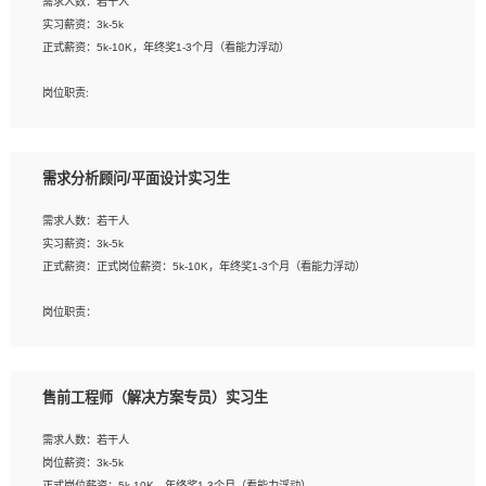
需求人数：若干人
1. 熟悉 Javascript, CSS, HTML, Vue, Git;
实习薪资：3k-5k
2. 熟悉前端常用框架, 能独立完成设计给予的 UI 效果;
正式薪资：5k-10K，年终奖1-3个月（看能力浮动）
3. 有良好的代码习惯, 低级错误出现频率低;
4. 具备优秀的沟通和协调能力，能承受比较大的工作压力;
岗位职责:
5. 自我驱动力强, 能自主学习新知识新技术, 并具有较强的自学能力;
1. 为企业客户提供软件技术服务。包括安装、升级、配置、调优、故障诊断等工
6. 了解前端设计及后端开发, 可快速和同事对接工作;
作；
7. 了解或熟悉 WebGL 及相关框架优先。
2. 在此基础上，并能为客户提供客户化技术支持方案，提升软件使用效率与价值。
需求分析顾问/平面设计实习生
任职要求:
需求人数：若干人
1. 计算机专业相关背景；
实习薪资：3k-5k
2. 自我学习和动手能力强，对操作系统、数据库有一定基础和兴趣；
正式薪资：正式岗位薪资：5k-10K，年终奖1-3个月（看能力浮动）
3.沟通能力强、有基础客户服务意识。
岗位职责：
1、 沟通客户需求，分析其实施的可行性，辅助项目经理完成展示策划、设计；
2、 把握设计时间节点，控制设计进度，完成展示设计任务；
3、配合平面设计师完成项目最终的整体汇报方案；参与项目例会，项目完工总结报
售前工程师（解决方案专员）实习生
告，设计项目文件管理和资料库维护；
4、 创新设计表现形式，优化流程、提高设计工作效率；
需求人数：若干人
5、 设计内容包括但不限于：展厅/博物馆/展馆的规划与空间设计，人机界面设计，
岗位薪资：3k-5k
标志及吉祥物设计，效果图后期处理等。
正式岗位薪资：5k-10K，年终奖1-3个月（看能力浮动）