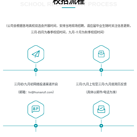
校招流程
SCHOOL RECRUIMENT PROCESS
（公司会根据各地高校双选会开展时间，安排当地现场招聘，请应届毕业生随时关注信息更新，
三月-四月为春季校招时间，九月-十月为秋季校招时间）
三月初/九月初网络投递渠道开启
三月/九月上旬至三月/九月底简历反馈
（邮箱：hr@hunanzf.com）
（具体以邮件/电话为准）