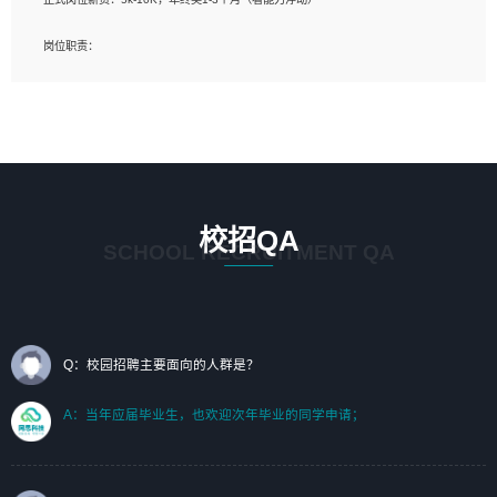
岗位要求：
岗位职责：
1、艺术设计类相关专业；（其中需求分析顾问不限专业）
1、完成主要工作：项目解决方案策划与编写，项目投标方案编写、项目申报方案编
2、热爱展览展示设计工作，熟悉行业动向，设计专业知识和产品专业知识；
写；
3、具有良好的人际沟通、准确判断客户需求并执行的能力、较强的团队合作能力和
2、人才队伍建设：完善SPL人才沉淀，积聚力量，为公司各省项目打单提供全面支
服务意识。
撑。
任职要求：
1. 熟悉 Javascript, CSS, HTML, Vue, Git;
校招QA
2. 熟悉 前端常用框架, 能独立完成设计给予的 UI 效果;
SCHOOL RECRUITMENT QA
3. 有良好的代码习惯, 低级错误出现频率低;
4. 具备优秀的沟通和协调能力，能承受比较大的工作压力;
5. 自我驱动力强, 能自主学习新知识新技术, 并具有较强的自学能力;
6. 了解前端设计及后端开发, 可快速和同事对接工作;
7. 了解或熟悉 WebGL 及相关框架优先。
Q：校园招聘主要面向的人群是？
（岗位人员专职于行业应用解决方案、项目申报方案、投标方案的策划编写）
A：当年应届毕业生，也欢迎次年毕业的同学申请；