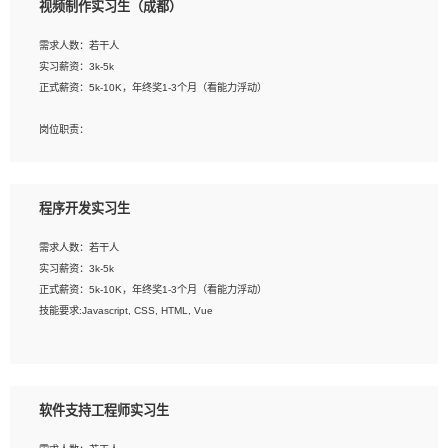
视频制作实习生（成都）
告，设计项目文件管理和资料库维护；
4、 创新设计表现形式，优化流程、提高设计工作效率；
需求人数：若干人
5、 设计内容包括但不限于：展厅/博物馆/展馆的规划与空间设计，人机界面设计，
实习薪资：3k-5k
标志及吉祥物设计，效果图后期处理等。
正式薪资：5k-10K，年终奖1-3个月（看能力浮动）
岗位要求：
岗位职责：
1、艺术设计类相关专业；
1、各类企业宣传片视频的剪辑和片头片尾包装；
2、热爱展览展示设计工作，熟悉行业动向，设计专业知识和产品专业知识；
2、广告片的后期剪辑与整体特效合成；
3、具有良好的人际沟通、准确判断客户需求并执行的能力、较强的团队合作能力和
3、特效及动画制作并了解后期合成软件。
服务意识。
程序开发实习生
岗位要求：
需求人数：若干人
1、热爱影视，责任心强，有强烈的兴趣和后期制作的主观能动性；
实习薪资：3k-5k
2、熟练使用After Effect、Photo Shop、熟练掌握视频剪辑和特效包装软件；
正式薪资：5k-10K，年终奖1-3个月（看能力浮动）
3、能对影片后期进行整体调色控制，具备一定审美感；
技能要求:Javascript, CSS, HTML, Vue
4、在剪辑上会思考，有一定编导思维；
5、踏实， 勤奋，愿意在工作中不断学习，提高自我；
工作职责：
6、能与同事友好相处。
1. 负责公司的前端项目的开发;
2. 负责公司已有项目的维护及迭代;
软件支持工程师实习生
工作要求: