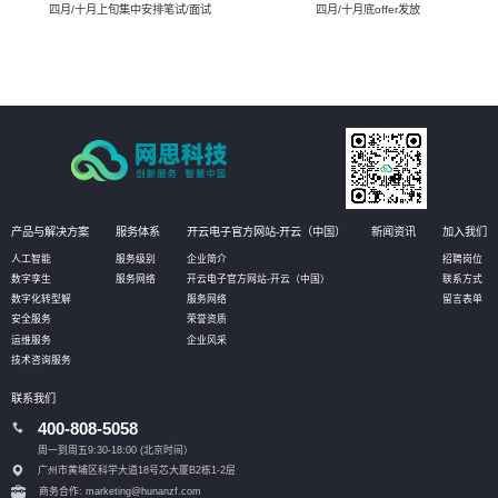
四月/十月上旬集中安排笔试/面试
四月/十月底offer发放
产品与解决方案
服务体系
开云电子官方网站-开云（中国）
新闻资讯
加入我们
人工智能
服务级别
企业简介
招聘岗位
数字孪生
服务网络
开云电子官方网站-开云（中国）
联系方式
数字化转型解
服务网络
留言表单
安全服务
荣誉资质
运维服务
企业风采
技术咨询服务
联系我们
400-808-5058
周一到周五9:30-18:00 (北京时间）
广州市黄埔区科学大道18号芯大厦B2栋1-2层
商务合作: marketing@hunanzf.com